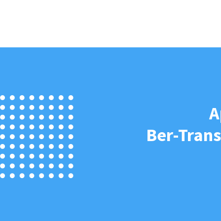
A
Ber-Trans