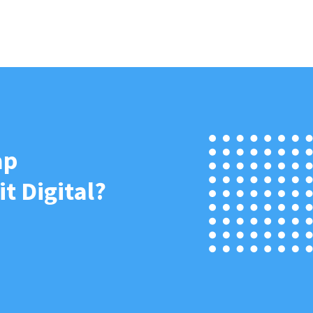
ap
t Digital?