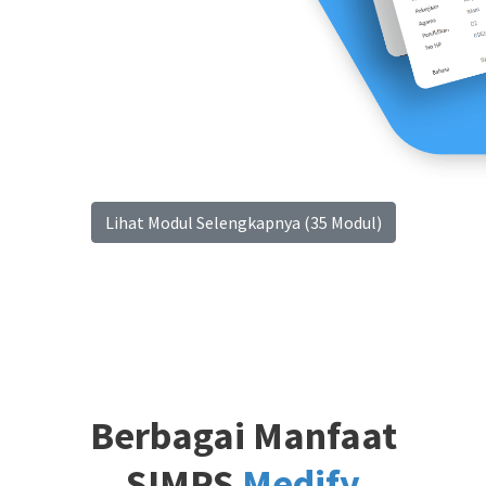
Lihat Modul Selengkapnya (35 Modul)
Berbagai Manfaat
SIMRS
Medify