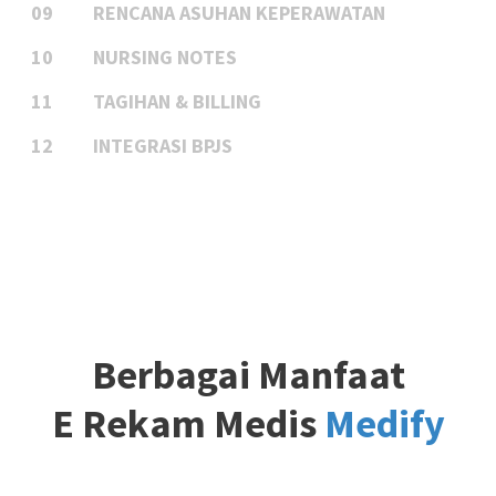
09
RENCANA ASUHAN KEPERAWATAN
10
NURSING NOTES
11
TAGIHAN & BILLING
12
INTEGRASI BPJS
Berbagai Manfaat
E Rekam Medis
Medify